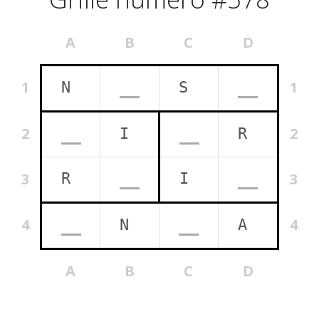
A
B
C
D
1
1
2
2
3
3
4
4
A
B
C
D