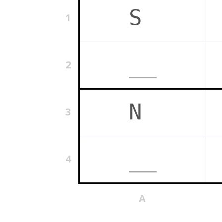
1
2
3
4
A