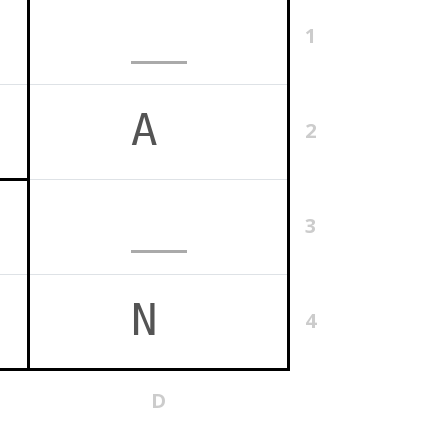
1
2
3
4
D