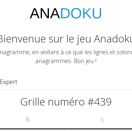
ANA
DOKU
Bienvenue sur le jeu Anadok
gramme, en veillant à ce que les lignes et colonn
anagrammes. Bon jeu !
Expert
Grille numéro #439
B
C