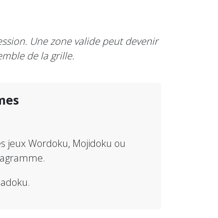
ression. Une zone valide peut devenir
mble de la grille.
mes
les jeux Wordoku, Mojidoku ou
anagramme.
Anadoku.