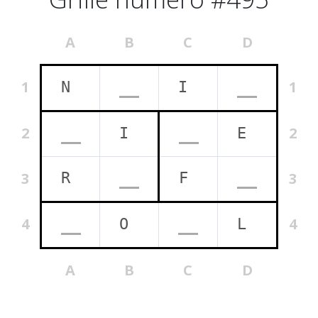
A
B
C
D
1
1
2
2
3
3
4
4
A
B
C
D