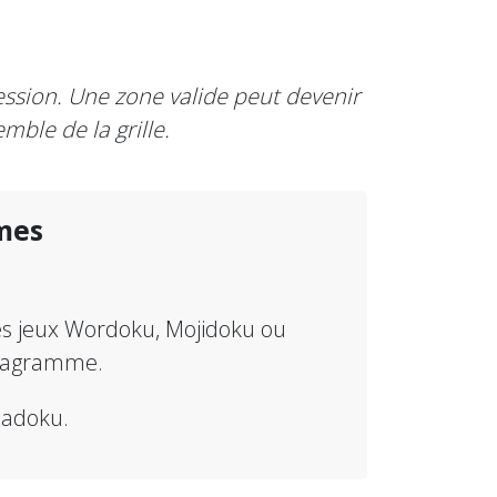
ression. Une zone valide peut devenir
mble de la grille.
mes
les jeux Wordoku, Mojidoku ou
anagramme.
Anadoku.