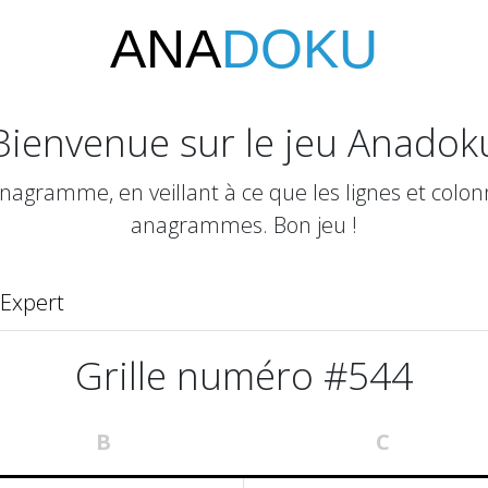
ANA
DOKU
Bienvenue sur le jeu Anadok
gramme, en veillant à ce que les lignes et colonn
anagrammes. Bon jeu !
Expert
Grille numéro #544
B
C